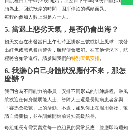
日航程由上午9時30分開始，至翌日下午4時30分回航抵達碼
頭為止。回航抵岸的時間，因所停泊的碼頭而異。
每程的參加人數上限是六十人。
5. 當遇上惡劣天氣，是否仍會出海？
如天文台在出發當日上午七時正掛起三號或以上風球，或發
出紅色或黑色暴雨警告，航程便會取消。在其他情況下，航
程將會如常進行。請參閱我們的
特別天氣安排
。
6. 我擔心自己身體狀況應付不來，那怎
麼辦？
我們會為不同能力的學員，安排不同形式的訓練課程。乘風
航歡迎任何身體弱能人士、智障人士還是長期病患者參與
「賽馬會歡號」上的活動。不過，如果你正在服用藥物，敬
請自備藥物，並在訓練開始前通知高級船長。
每組組長有需要留意每一位組員的異常反應，並應即時通知